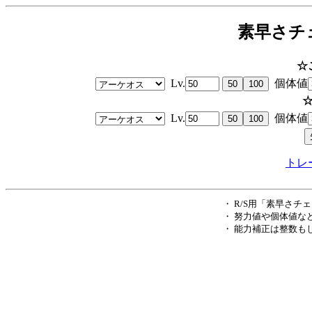
素早さチェ
☆
Lv.
個体値
Lv.
個体値
トレ
・ R/S用「素早さチ
・ 努力値や個体値な
・ 能力補正は整数も